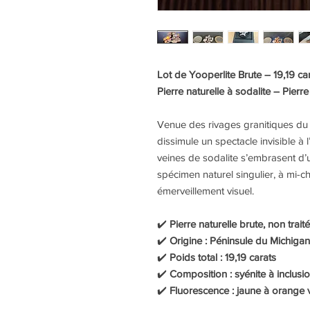
Lot de Yooperlite Brute – 19,19 ca
Pierre naturelle à sodalite – Pierre
Venue des rivages granitiques du l
dissimule un spectacle invisible à
veines de sodalite s’embrasent d’
spécimen naturel singulier, à mi-c
émerveillement visuel.
✔️
Pierre naturelle brute, non trait
✔️
Origine : Péninsule du Michigan
✔️
Poids total : 19,19 carats
✔️
Composition : syénite à inclusi
✔️
Fluorescence : jaune à orange 