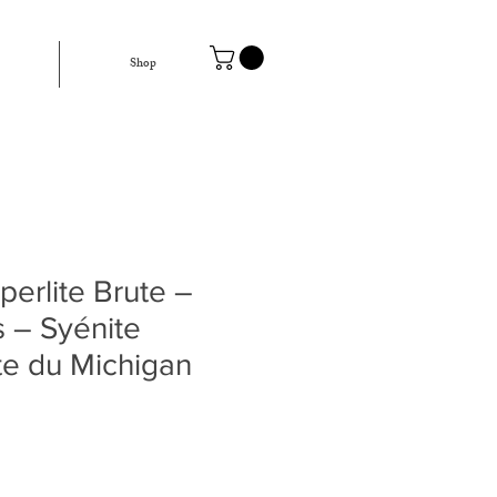
Shop
perlite Brute –
s – Syénite
te du Michigan