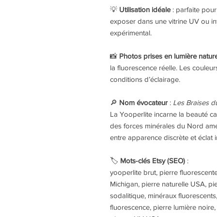
💡
Utilisation idéale
: parfaite pour
exposer dans une vitrine UV ou in
expérimental.
📸
Photos prises en lumière natur
la fluorescence réelle. Les couleur
conditions d’éclairage.
🔎
Nom évocateur
:
Les Braises d
La Yooperlite incarne la beauté c
des forces minérales du Nord améri
entre apparence discrète et éclat i
🏷️
Mots-clés Etsy (SEO)
:
yooperlite brut, pierre fluorescent
Michigan, pierre naturelle USA, pi
sodalitique, minéraux fluorescents
fluorescence, pierre lumière noire