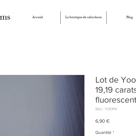
ems
Accueil
La boutique de cabochons
Blog
Lot de Yoo
19,19 carat
fluorescen
SKU : YOOP4
Prix
6,90 €
Quantité
*