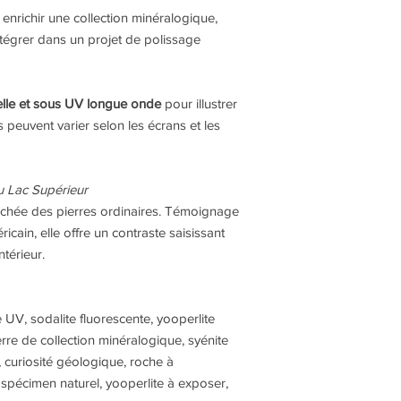
 enrichir une collection minéralogique,
tégrer dans un projet de polissage
elle et sous UV longue onde
pour illustrer
s peuvent varier selon les écrans et les
u Lac Supérieur
achée des pierres ordinaires. Témoignage
cain, elle offre un contraste saisissant
ntérieur.
e UV, sodalite fluorescente, yooperlite
erre de collection minéralogique, syénite
, curiosité géologique, roche à
, spécimen naturel, yooperlite à exposer,