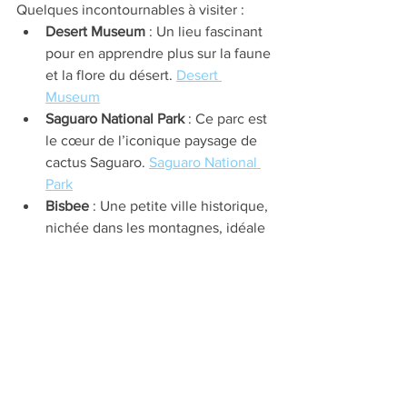
Quelques incontournables à visiter :
Desert Museum
 : Un lieu fascinant 
pour en apprendre plus sur la faune 
et la flore du désert. 
Desert 
Museum
Saguaro National Park
 : Ce parc est 
le cœur de l’iconique paysage de 
cactus Saguaro. 
Saguaro National 
Park
Bisbee
 : Une petite ville historique, 
nichée dans les montagnes, idéale 
pour les amoureux de minéraux et 
de l’histoire de l'exploitation 
minière. 
Bisbee, AZ
 Bien que ce séjour fût bref, il m’a 
permis de découvrir de nouvelles 
pierres rares et d'enrichir mes 