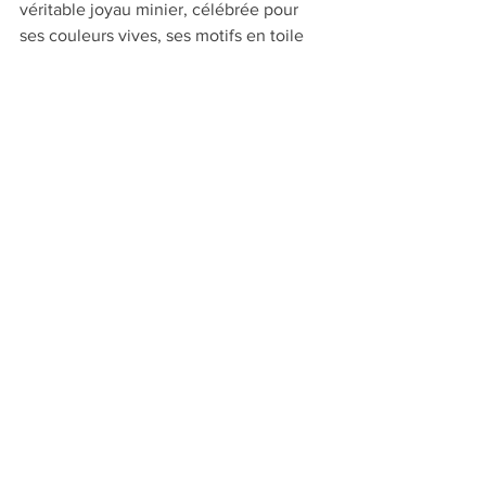
véritable joyau minier, célébrée pour 
ses couleurs vives, ses motifs en toile 
d'araignée et ses qualités 
exceptionnelles. Son histoire, marquée 
par des découvertes spectaculaires et 
des découvertes de tailles 
impressionnantes, lui confère une place 
spéciale dans l’histoire de la 
gemmologie américaine. Même après la 
fermeture de la mine, la turquoise 
"Number 8" reste un symbole de la 
beauté brute de la nature et un trésor 
rare pour les collectionneurs et les 
passionnés de pierres précieuses.
gemmologie
lapidaire
gemmes américaines
collection minéraux
joaillerie artisanale
turquoise Nevada
histoire minière
minéraux Nevada
bijou turquoise
mine Number 8
turquoise naturelle
mine fermée
turquoise Number 8