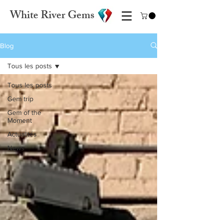
White River Gems
Blog
Tous les posts
Tous les posts
Gem trip
Gem of the
Moment
Actualités
News