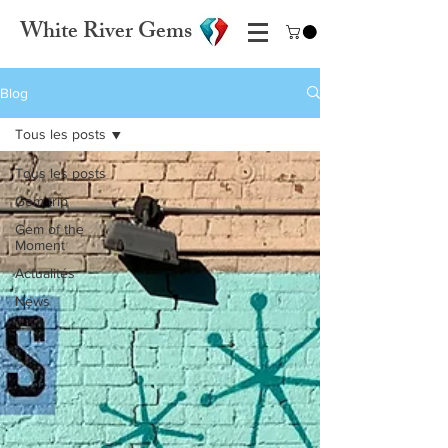
White River Gems
Blog
Tous les posts
Tous les posts
Gem trip
Gem of the
Moment
Actualités
News