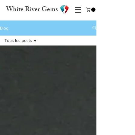
White River Gems
Blog
Tous les posts
Tous les posts
Voyages
La gemme du
moment