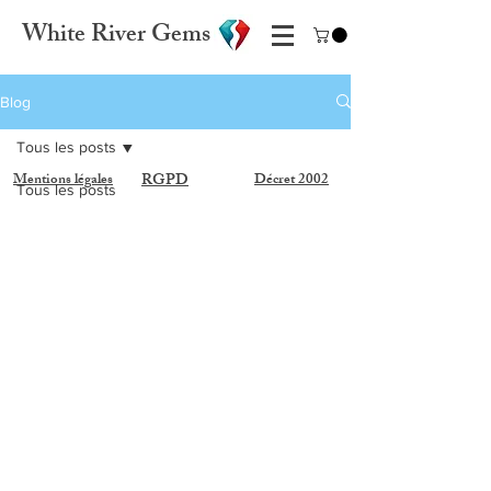
White River Gems
Blog
Tous les posts
Mentions légales
RGPD
Décret 2002
Tous les posts
Voyages
La gemme du
moment